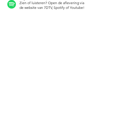
Zien of luisteren? Open de aflevering via
de website van 7DTV, Spotify of Youtube!
meer weten?
Ik werk samen met
Blue Hawk
Management.
Neem contact op met mijn manager
Peter Markus
of direct met mij voor
meer informatie.
Contact