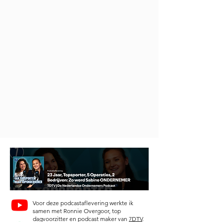
Voor deze podcastaflevering werkte ik
samen met Ronnie Overgoor, top
dagvoorzitter en podcast maker van
7DTV
.