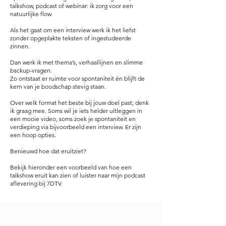
talkshow, podcast of webinar: ik zorg voor een
natuurlijke flow.
Als het gaat om een interview werk ik het liefst
zonder opgeplakte teksten of ingestudeerde
zinnen.
Dan werk ik met thema’s, verhaallijnen en slimme
backup-vragen.
Zo ontstaat er ruimte voor spontaniteit én blijft de
kern van je boodschap stevig staan.
Over welk format het beste bij jouw doel past, denk
ik graag mee. Soms wil je iets helder uitleggen in
een mooie video, soms zoek je spontaniteit en
verdieping via bijvoorbeeld een interview. Er zijn
een hoop opties.
Benieuwd hoe dat eruitziet?
Bekijk hieronder een voorbeeld van hoe een
talkshow eruit kan zien of luister naar mijn podcast
aflevering bij 7DTV.